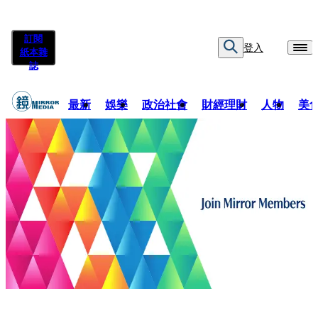
訂閱
登入
紙本雜
誌
最新
娛樂
政治社會
財經理財
人物
美