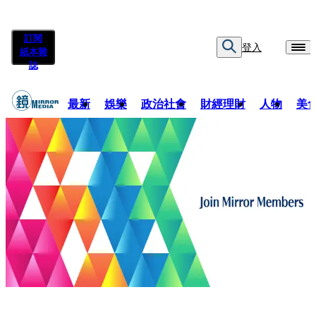
訂閱
登入
紙本雜
誌
最新
娛樂
政治社會
財經理財
人物
美