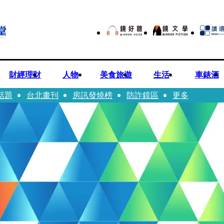
財經理財
人物
美食旅遊
生活
車錶酒
話題
台北畫刊
房訊發燒榜
防詐鏡區
更多