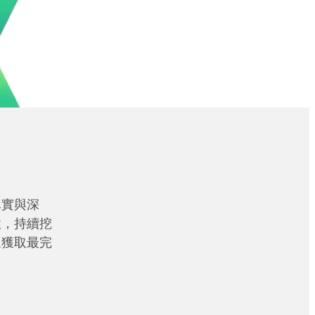
真實與深
性，持續挖
眾獲取最完