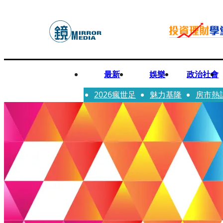
最新
娛樂
政治社會
2026瘋世足
魅力基隆
房市熱