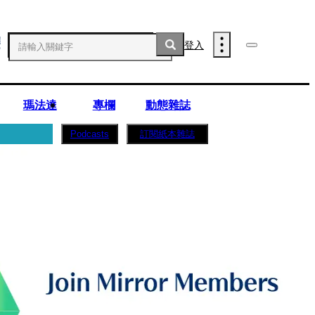
登入
瑪法達
專欄
動態雜誌
訂閱紙本雜誌
Podcasts