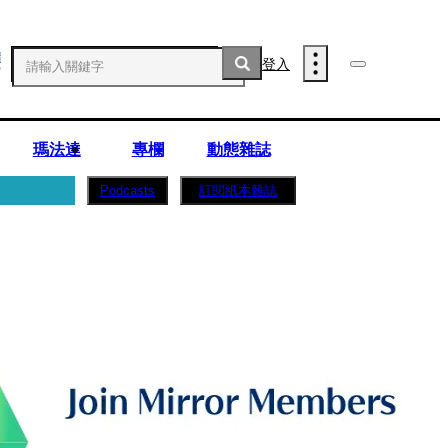
登入
瑪法達
專欄
動態雜誌
訂閱紙本雜誌
Podcasts