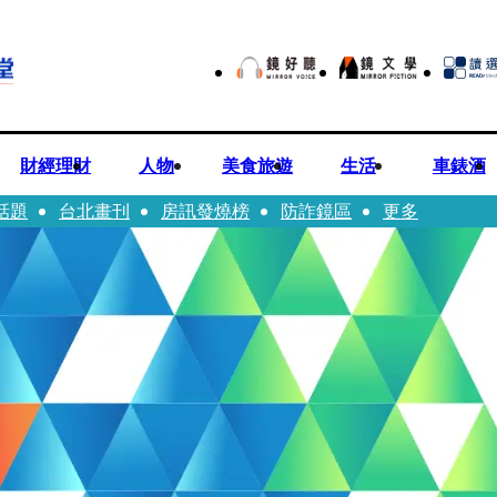
財經理財
人物
美食旅遊
生活
車錶酒
話題
台北畫刊
房訊發燒榜
防詐鏡區
更多