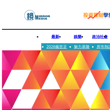
最新
娛樂
政治社會
2026瘋世足
魅力基隆
房市熱