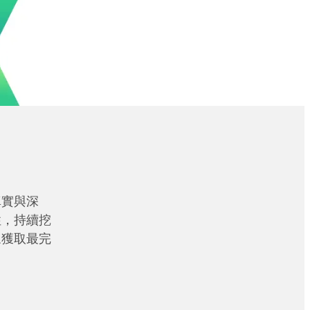
真實與深
性，持續挖
眾獲取最完