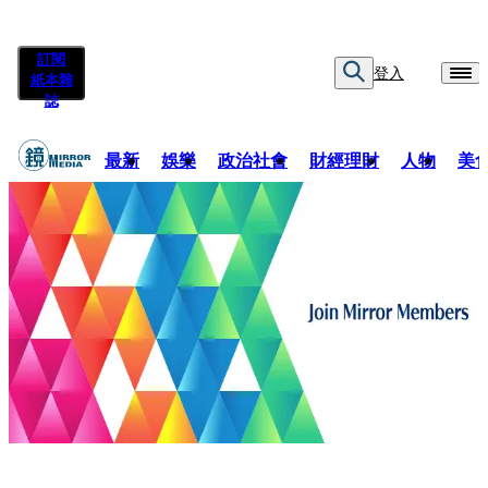
訂閱
登入
紙本雜
誌
最新
娛樂
政治社會
財經理財
人物
美