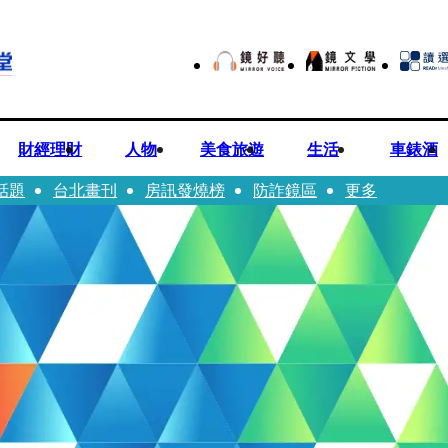
財經理財
人物
美食旅遊
生活
車錶酒
話題
台北畫刊
房訊發燒榜
防詐鏡區
更多