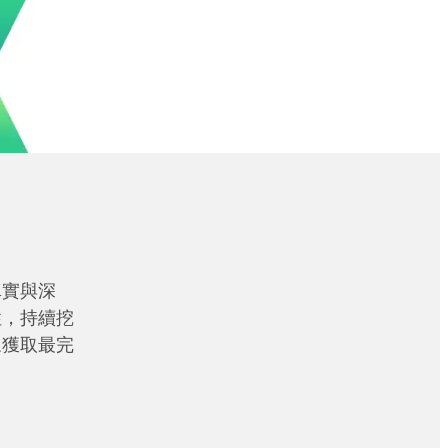
真實與深
性，持續挖
眾獲取最完