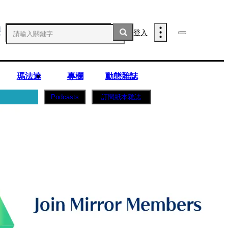
登入
瑪法達
專欄
動態雜誌
訂閱紙本雜誌
Podcasts