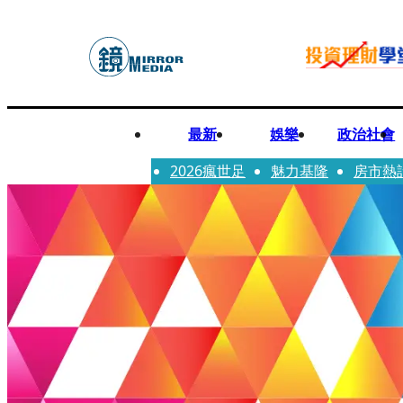
最新
娛樂
政治社會
2026瘋世足
魅力基隆
房市熱