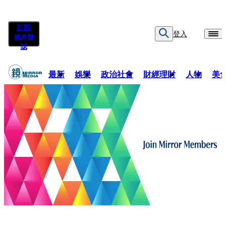
訂閱
登入
紙本雜
誌
最新
娛樂
政治社會
財經理財
人物
美