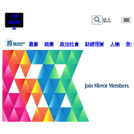
訂閱
登入
紙本雜
誌
最新
娛樂
政治社會
財經理財
人物
美