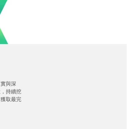
真實與深
性，持續挖
眾獲取最完