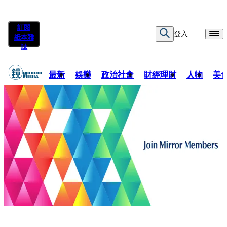
訂閱
登入
紙本雜
誌
最新
娛樂
政治社會
財經理財
人物
美