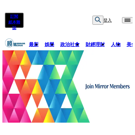
訂閱
登入
紙本雜
誌
最新
娛樂
政治社會
財經理財
人物
美