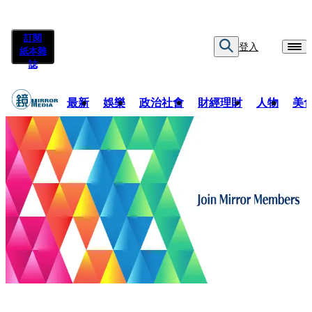
訂閱
登入
紙本雜
誌
最新
娛樂
政治社會
財經理財
人物
美