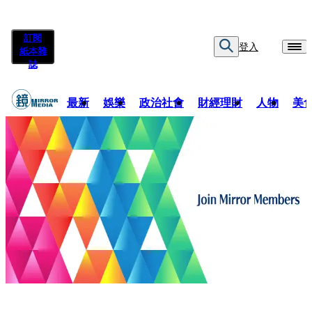
訂閱
登入
紙本雜
誌
最新
娛樂
政治社會
財經理財
人物
美