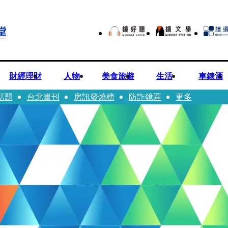
財經理財
人物
美食旅遊
生活
車錶酒
話題
台北畫刊
房訊發燒榜
防詐鏡區
更多