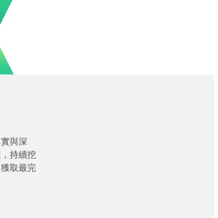
真實與深
性，持續挖
眾獲取最完