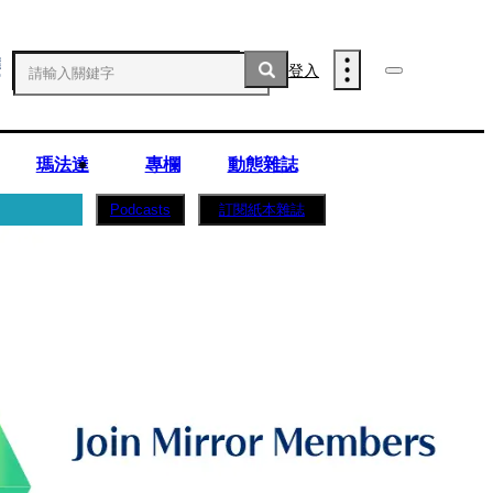
登入
瑪法達
專欄
動態雜誌
訂閱紙本雜誌
Podcasts