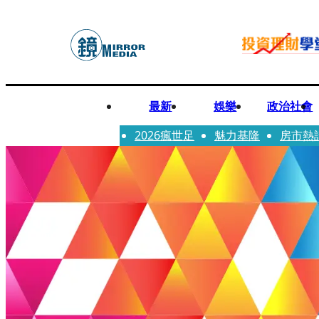
最新
娛樂
政治社會
2026瘋世足
魅力基隆
房市熱