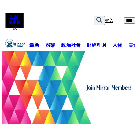
訂閱
登入
紙本雜
誌
最新
娛樂
政治社會
財經理財
人物
美