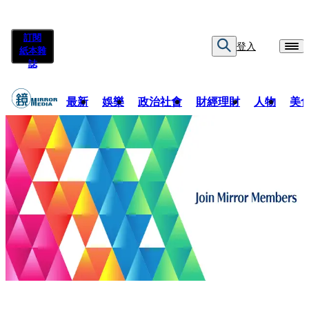
訂閱
登入
紙本雜
誌
最新
娛樂
政治社會
財經理財
人物
美