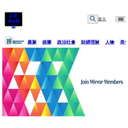
訂閱
登入
紙本雜
誌
最新
娛樂
政治社會
財經理財
人物
美