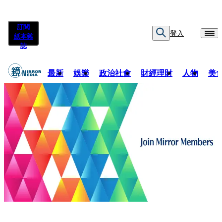
訂閱
登入
紙本雜
誌
最新
娛樂
政治社會
財經理財
人物
美