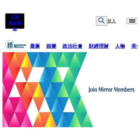
訂閱
登入
紙本雜
誌
最新
娛樂
政治社會
財經理財
人物
美