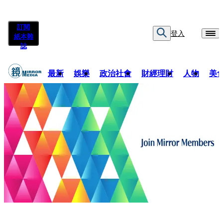
訂閱
登入
紙本雜
誌
最新
娛樂
政治社會
財經理財
人物
美