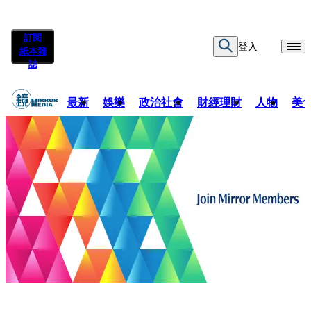
訂閱
登入
紙本雜
誌
最新
娛樂
政治社會
財經理財
人物
美