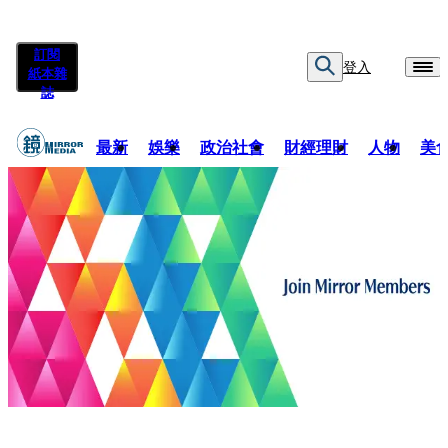
訂閱
登入
紙本雜
誌
最新
娛樂
政治社會
財經理財
人物
美