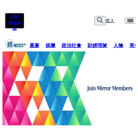
訂閱
登入
紙本雜
誌
最新
娛樂
政治社會
財經理財
人物
美