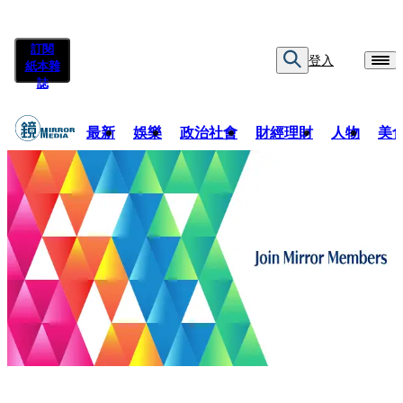
訂閱
登入
紙本雜
誌
最新
娛樂
政治社會
財經理財
人物
美