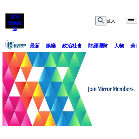
訂閱
登入
紙本雜
誌
最新
娛樂
政治社會
財經理財
人物
美