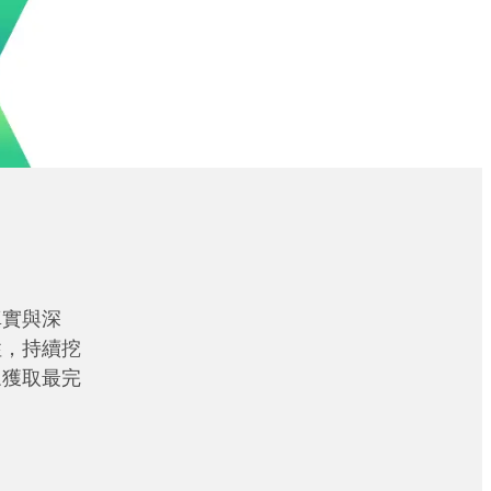
真實與深
性，持續挖
眾獲取最完