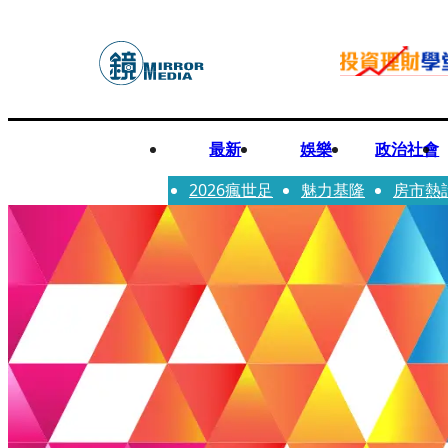
最新
娛樂
政治社會
2026瘋世足
魅力基隆
房市熱