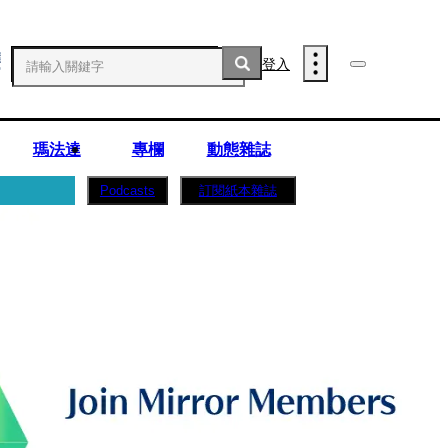
登入
瑪法達
專欄
動態雜誌
訂閱紙本雜誌
Podcasts