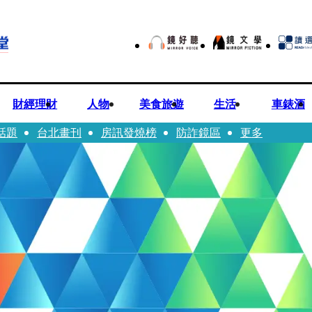
財經理財
人物
美食旅遊
生活
車錶酒
話題
台北畫刊
房訊發燒榜
防詐鏡區
更多