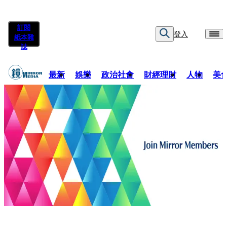
訂閱
登入
紙本雜
誌
最新
娛樂
政治社會
財經理財
人物
美