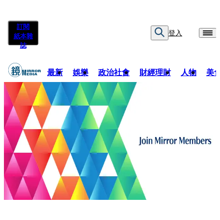
訂閱
登入
紙本雜
誌
最新
娛樂
政治社會
財經理財
人物
美