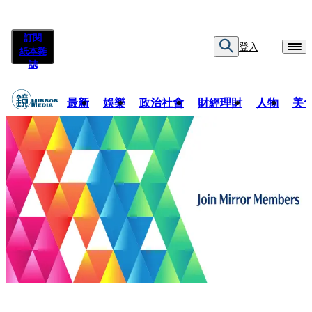
訂閱
登入
紙本雜
誌
最新
娛樂
政治社會
財經理財
人物
美