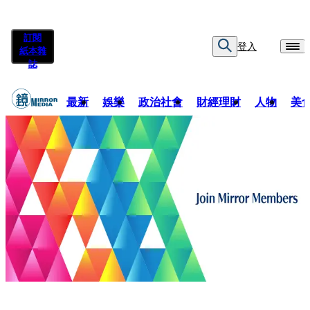
訂閱
登入
紙本雜
誌
最新
娛樂
政治社會
財經理財
人物
美