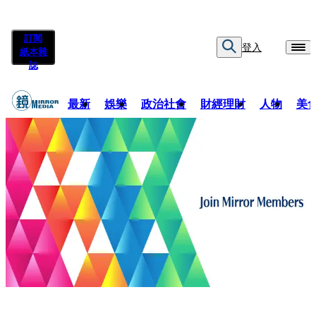
訂閱
登入
紙本雜
誌
最新
娛樂
政治社會
財經理財
人物
美