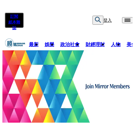
訂閱
登入
紙本雜
誌
最新
娛樂
政治社會
財經理財
人物
美