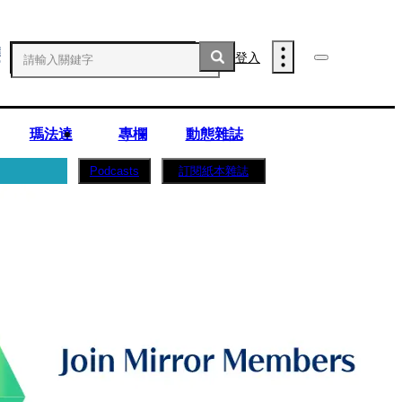
登入
瑪法達
專欄
動態雜誌
訂閱紙本雜誌
Podcasts