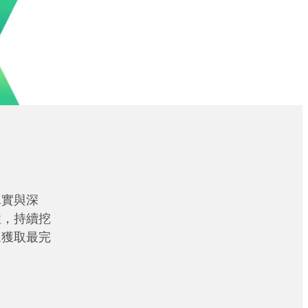
真實與深
性，持續挖
眾獲取最完