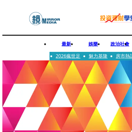
最新
娛樂
政治社會
2026瘋世足
魅力基隆
房市熱