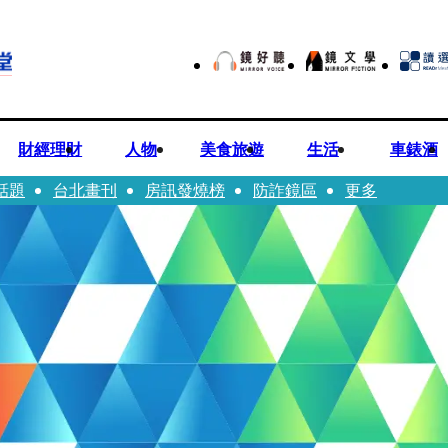
財經理財
人物
美食旅遊
生活
車錶酒
話題
台北畫刊
房訊發燒榜
防詐鏡區
更多