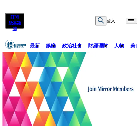
訂閱
登入
紙本雜
誌
最新
娛樂
政治社會
財經理財
人物
美