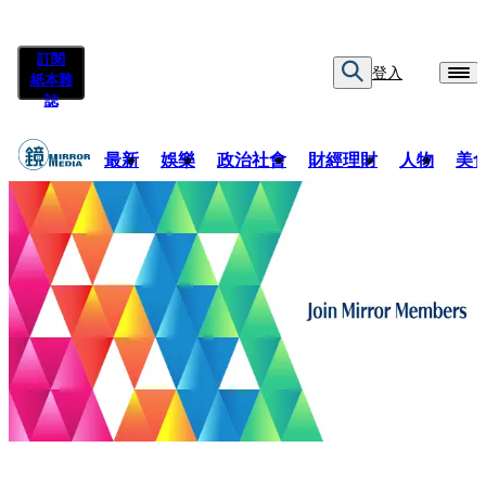
訂閱
登入
紙本雜
誌
最新
娛樂
政治社會
財經理財
人物
美