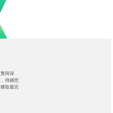
真實與深
性，持續挖
眾獲取最完