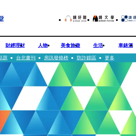
財經理財
人物
美食旅遊
生活
車錶酒
話題
台北畫刊
房訊發燒榜
防詐鏡區
更多