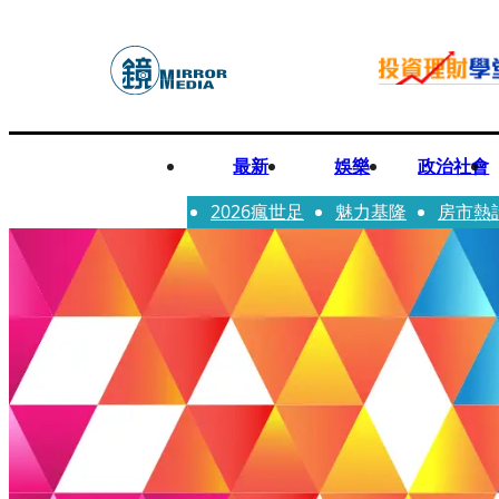
最新
娛樂
政治社會
2026瘋世足
魅力基隆
房市熱