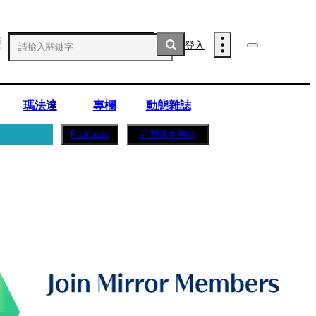
登入
瑪法達
專欄
動態雜誌
訂閱紙本雜誌
Podcasts