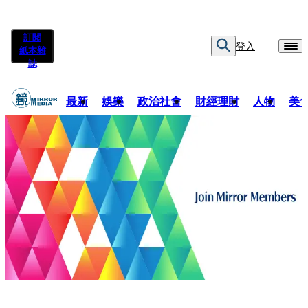
訂閱
登入
紙本雜
誌
最新
娛樂
政治社會
財經理財
人物
美