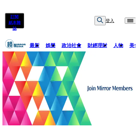
訂閱
登入
紙本雜
誌
最新
娛樂
政治社會
財經理財
人物
美