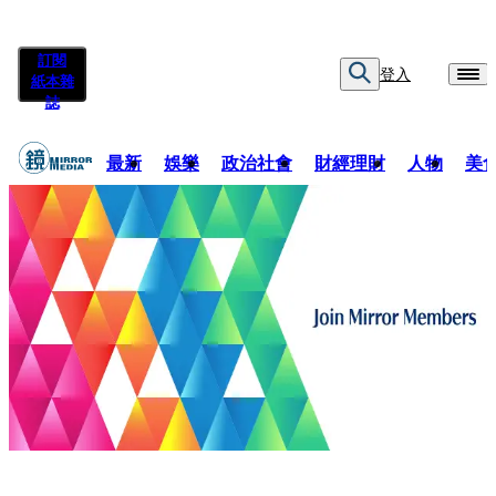
訂閱
登入
紙本雜
誌
最新
娛樂
政治社會
財經理財
人物
美