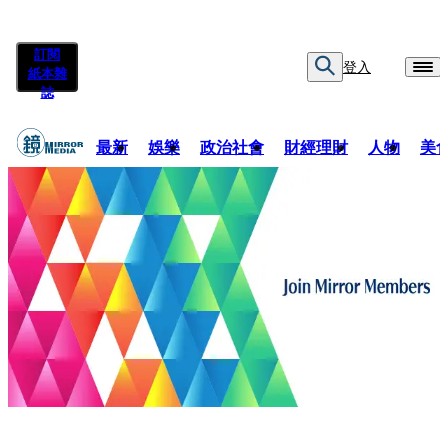
訂閱
登入
紙本雜
誌
最新
娛樂
政治社會
財經理財
人物
美