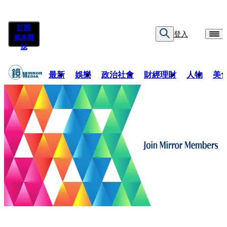
訂閱
登入
紙本雜
誌
最新
娛樂
政治社會
財經理財
人物
美