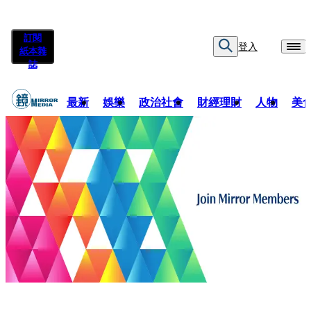
訂閱
登入
紙本雜
誌
最新
娛樂
政治社會
財經理財
人物
美