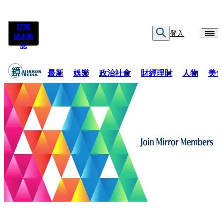
訂閱
登入
紙本雜
誌
最新
娛樂
政治社會
財經理財
人物
美