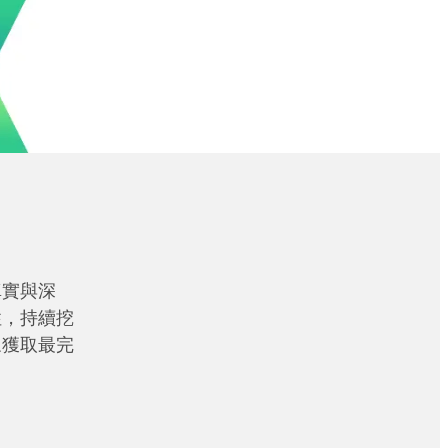
真實與深
性，持續挖
眾獲取最完