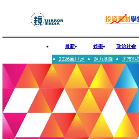
最新
娛樂
政治社會
2026瘋世足
魅力基隆
房市熱