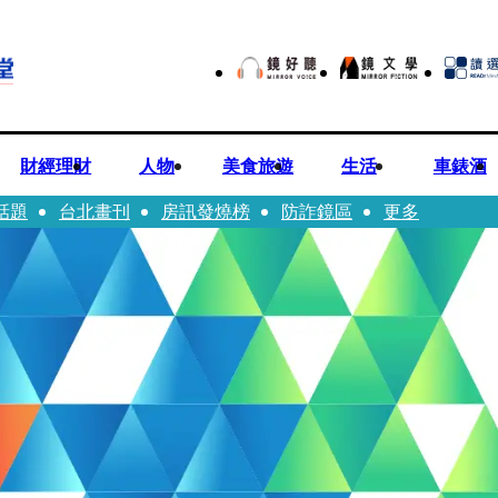
財經理財
人物
美食旅遊
生活
車錶酒
話題
台北畫刊
房訊發燒榜
防詐鏡區
更多