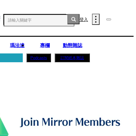
登入
瑪法達
專欄
動態雜誌
訂閱紙本雜誌
Podcasts