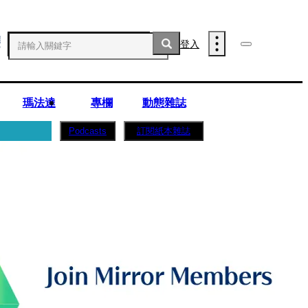
登入
瑪法達
專欄
動態雜誌
訂閱紙本雜誌
Podcasts