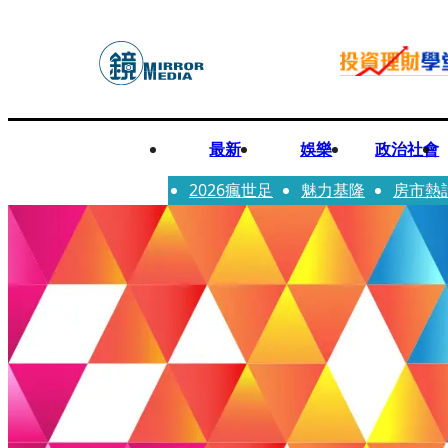
最新
娛樂
政治社會
2026瘋世足
魅力基隆
房市熱