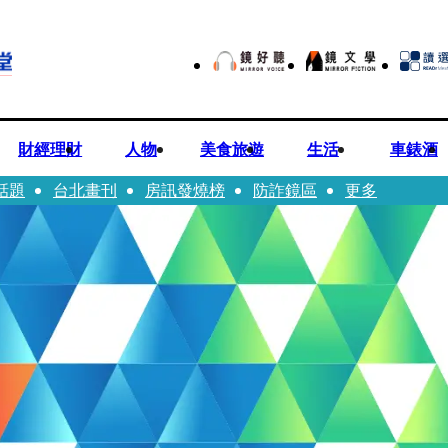
財經理財
人物
美食旅遊
生活
車錶酒
話題
台北畫刊
房訊發燒榜
防詐鏡區
更多