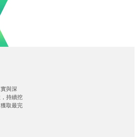
真實與深
性，持續挖
眾獲取最完