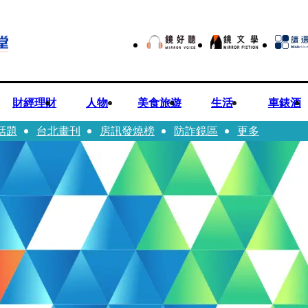
財經理財
人物
美食旅遊
生活
車錶酒
話題
台北畫刊
房訊發燒榜
防詐鏡區
更多