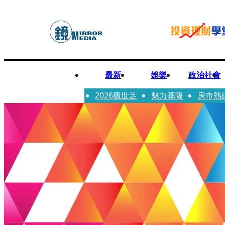
最新
娛樂
政治社會
2026瘋世足
魅力基隆
房市熱