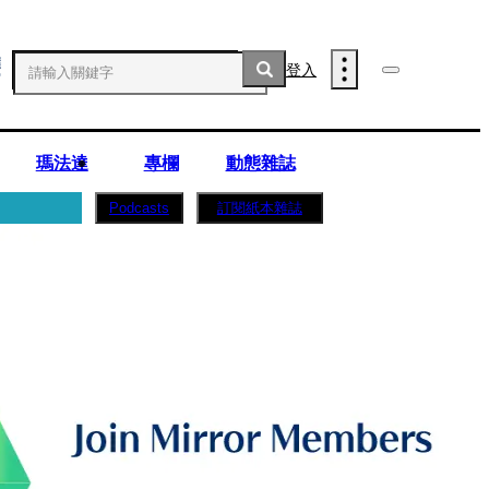
登入
瑪法達
專欄
動態雜誌
訂閱紙本雜誌
Podcasts