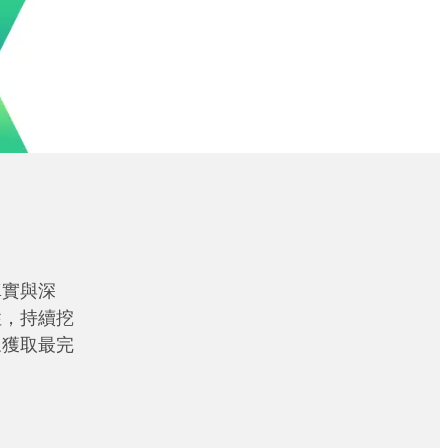
真實與深
性，持續挖
眾獲取最完