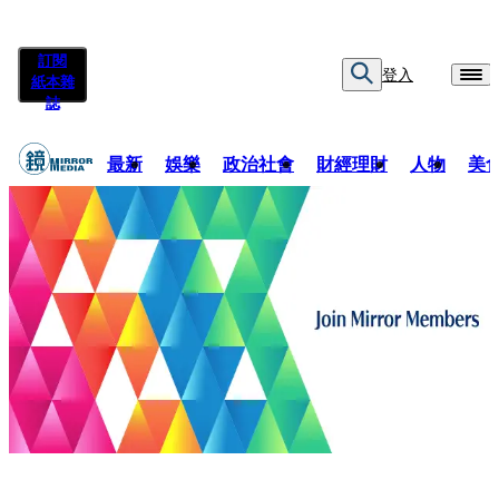
訂閱
登入
紙本雜
誌
最新
娛樂
政治社會
財經理財
人物
美