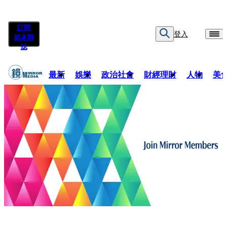
訂閱
登入
紙本雜
誌
最新
娛樂
政治社會
財經理財
人物
美