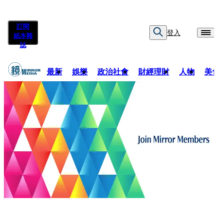
訂閱
登入
紙本雜
誌
最新
娛樂
政治社會
財經理財
人物
美