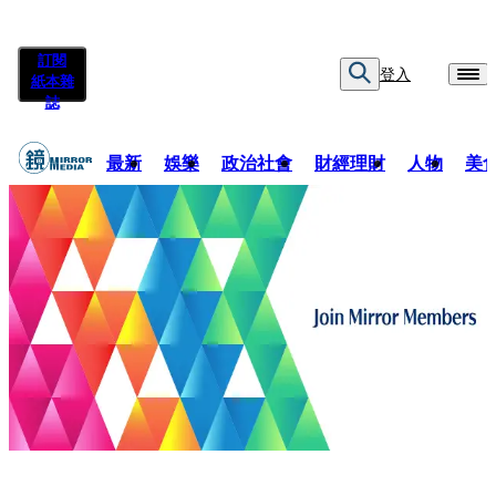
訂閱
登入
紙本雜
誌
最新
娛樂
政治社會
財經理財
人物
美